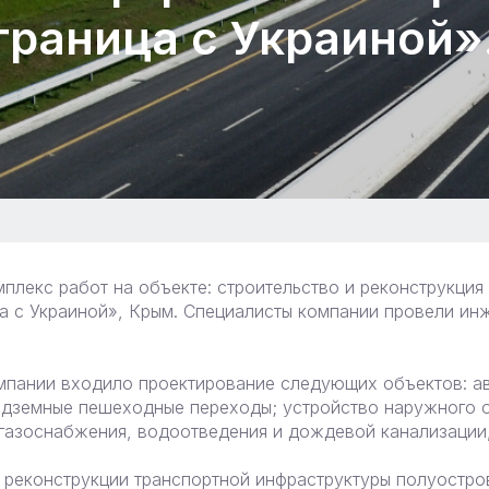
раница с Украиной»
лекс работ на объекте: строительство и реконструкция
 с Украиной», Крым. Специалисты компании провели инж
мпании входило проектирование следующих объектов: ав
надземные пешеходные переходы; устройство наружного 
газоснабжения, водоотведения и дождевой канализации,
 реконструкции транспортной инфраструктуры полуостров