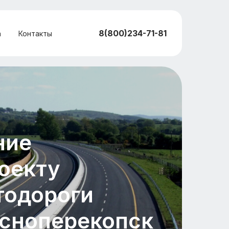
8(800)234-71-81
а
Контакты
ние
оекту
тодороги
асноперекопск