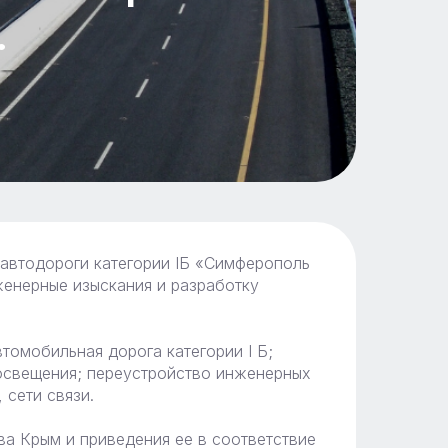
.
 автодороги категории IБ «Симферополь
енерные изыскания и разработку
томобильная дорога категории I Б;
освещения; переустройство инженерных
 сети связи.
а Крым и приведения ее в соответствие